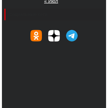
« Июл
Социальные сети
© 2017-2026, Обозреватель.Врн - новости
Воронежа и Воронежской области.
Возрастное ограничение 16+
Сетевое издание. Свидетельство о
регистрации СМИ ЭЛ № ФС 77 - 68517,
выдано Федеральной службой по надзору в
сфере связи, информационных технологий
и массовых коммуникаций 31.01.2017 г.
Учредители: Бабаян Ю.С., Омельченко Т.С.