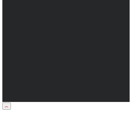
Директор: Бабаян Юрий Сергеевич.
Главный редактор: Бабаян Юрий
Сергеевич.
Адрес электронной почты редакции:
info@obozvrn.ru. Телефон редакции:
+7(473) 232-02-40.
Материалы рубрики "Пресс-релиз"
публикуются в рамках договоров на
информационное сопровождение
деятельности.