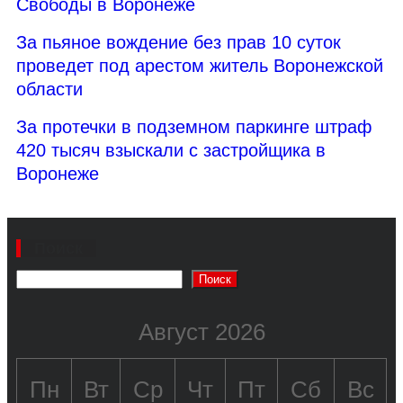
Свободы в Воронеже
За пьяное вождение без прав 10 суток
проведет под арестом житель Воронежской
области
За протечки в подземном паркинге штраф
420 тысяч взыскали с застройщика в
Воронеже
Поиск
Поиск
Август 2026
Пн
Вт
Ср
Чт
Пт
Сб
Вс