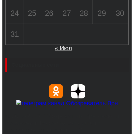
24
25
26
27
28
29
30
31
« Июл
Социальные сети
© 2017-2026, Обозреватель.Врн - новости
Воронежа и Воронежской области.
Возрастное ограничение 16+