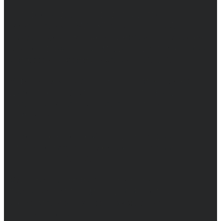
Сетевое издание. Свидетельство о
регистрации СМИ ЭЛ № ФС 77 - 68517,
выдано Федеральной службой по надзору в
сфере связи, информационных технологий
и массовых коммуникаций 31.01.2017 г.
Учредители: Бабаян Ю.С., Омельченко Т.С.
Директор: Бабаян Юрий Сергеевич.
Главный редактор: Бабаян Юрий
Сергеевич.
Адрес электронной почты редакции:
info@obozvrn.ru. Телефон редакции:
+7(473) 232-02-40.
Материалы рубрики "Пресс-релиз"
публикуются в рамках договоров на
информационное сопровождение
деятельности.