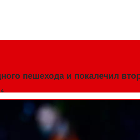
дного пешехода и покалечил вто
24