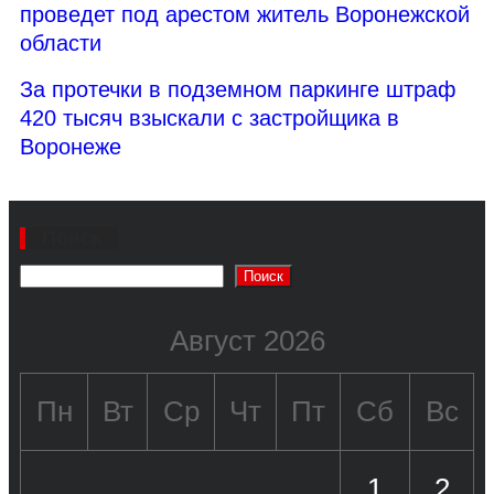
проведет под арестом житель Воронежской
области
За протечки в подземном паркинге штраф
420 тысяч взыскали с застройщика в
Воронеже
Поиск
Поиск
Август 2026
Пн
Вт
Ср
Чт
Пт
Сб
Вс
1
2