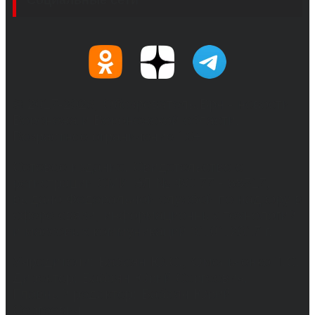
© 2017-2026, Обозреватель.Врн - новости
Воронежа и Воронежской области.
Возрастное ограничение 16+
Сетевое издание. Свидетельство о
регистрации СМИ ЭЛ № ФС 77 - 68517,
выдано Федеральной службой по надзору в
сфере связи, информационных технологий
и массовых коммуникаций 31.01.2017 г.
Учредители: Бабаян Ю.С., Омельченко Т.С.
Директор: Бабаян Юрий Сергеевич.
Главный редактор: Бабаян Юрий
Сергеевич.