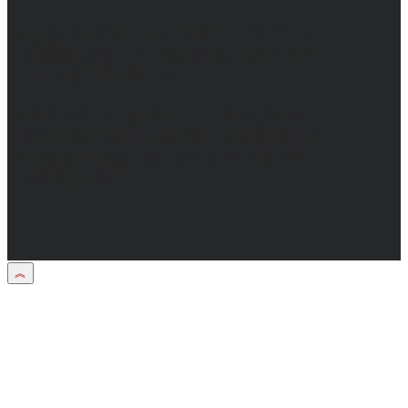
Адрес электронной почты редакции:
info@obozvrn.ru. Телефон редакции:
+7(473) 232-02-40.
Материалы рубрики "Пресс-релиз"
публикуются в рамках договоров на
информационное сопровождение
деятельности.