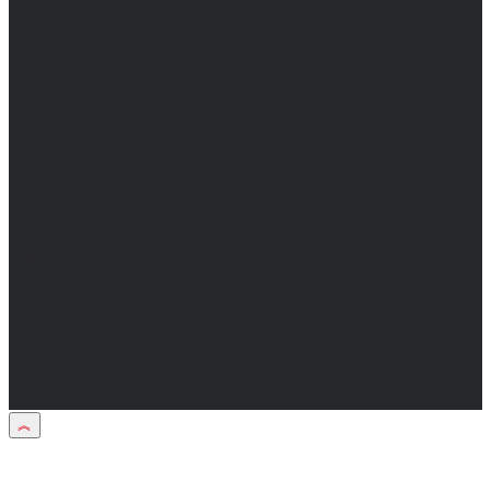
Учредители: Бабаян Ю.С., Омельченко Т.С.
Директор: Бабаян Юрий Сергеевич.
Главный редактор: Бабаян Юрий
Сергеевич.
Адрес электронной почты редакции:
info@obozvrn.ru. Телефон редакции:
+7(473) 232-02-40.
Материалы рубрики "Пресс-релиз"
публикуются в рамках договоров на
информационное сопровождение
деятельности.