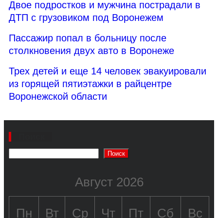
Двое подростков и мужчина пострадали в
ДТП с грузовиком под Воронежем
Пассажир попал в больницу после
столкновения двух авто в Воронеже
Трех детей и еще 14 человек эвакуировали
из горящей пятиэтажки в райцентре
Воронежской области
Поиск
Поиск
Август 2026
Пн
Вт
Ср
Чт
Пт
Сб
Вс