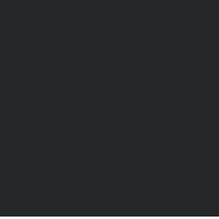
а и Воронежской области. Возрастное ограничение 1
МИ ЭЛ № ФС 77 - 68517, выдано Федеральной службо
. Телефон редакции: +7(473) 232-02-40.
рамках договоров на информационное сопровождение