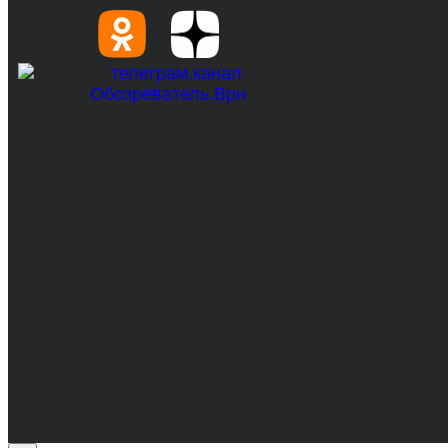
© 2017-2026, Обозреватель.Врн - новости Воронеж
Сетевое издание. Свидетельство о регистрации С
технологий и массовых коммуникаций 31.01.2017 г.
Учредители: Бабаян Ю.С., Омельченко Т.С.
Директор: Бабаян Юрий Сергеевич.
Главный редактор: Бабаян Юрий Сергеевич.
Адрес электронной почты редакции: info@obozvrn.ru
Материалы рубрики "Пресс-релиз" публикуются в 