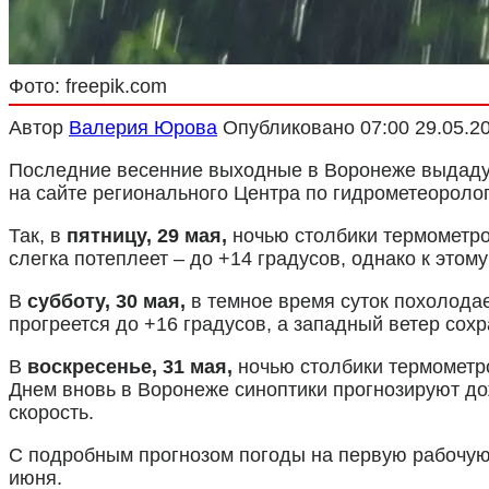
Фото: freepik.com
Автор
Валерия Юрова
Опубликовано
07:00 29.05.2
Последние весенние выходные в Воронеже выдаду
на сайте регионального Центра по гидрометеороло
Так, в
пятницу, 29 мая,
ночью столбики термометров
слегка потеплеет – до +14 градусов, однако к этом
В
субботу, 30 мая,
в темное время суток похолодае
прогреется до +16 градусов, а западный ветер сохр
В
воскресенье, 31 мая,
ночью столбики термометро
Днем вновь в Воронеже синоптики прогнозируют дож
скорость.
С подробным прогнозом погоды на первую рабочую 
июня.