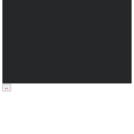
Адрес электронной почты редакции:
info@obozvrn.ru. Телефон редакции:
+7(473) 232-02-40.
Материалы рубрики "Пресс-релиз"
публикуются в рамках договоров на
информационное сопровождение
деятельности.