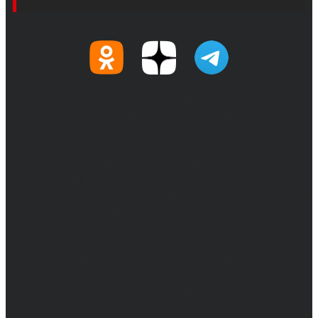
© 2017-2026, Обозреватель.Врн - новости
Воронежа и Воронежской области.
Возрастное ограничение 16+
Сетевое издание. Свидетельство о
регистрации СМИ ЭЛ № ФС 77 - 68517,
выдано Федеральной службой по надзору в
сфере связи, информационных технологий
и массовых коммуникаций 31.01.2017 г.
Учредители: Бабаян Ю.С., Омельченко Т.С.
Директор: Бабаян Юрий Сергеевич.
Главный редактор: Бабаян Юрий
Сергеевич.