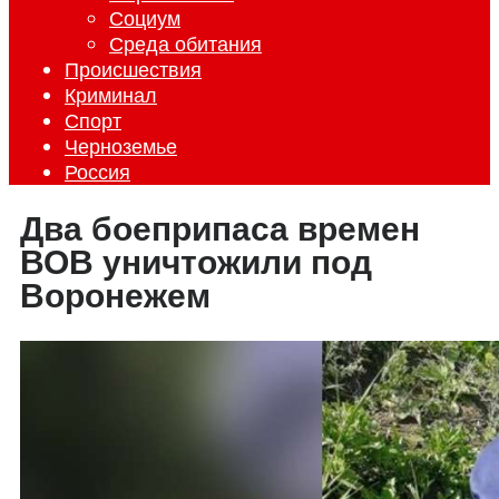
Социум
Среда обитания
Происшествия
Криминал
Спорт
Черноземье
Россия
Два боеприпаса времен
ВОВ уничтожили под
Воронежем