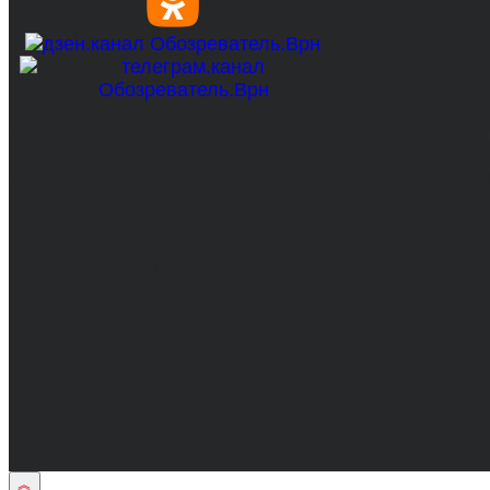
© 2017-2026, Обозреватель.Врн - новости Воронеж
Сетевое издание. Свидетельство о регистрации С
технологий и массовых коммуникаций 31.01.2017 г.
Учредители: Бабаян Ю.С., Омельченко Т.С.
Директор: Бабаян Юрий Сергеевич.
Главный редактор: Бабаян Юрий Сергеевич.
Адрес электронной почты редакции: info@obozvrn.ru
Материалы рубрики "Пресс-релиз" публикуются в 