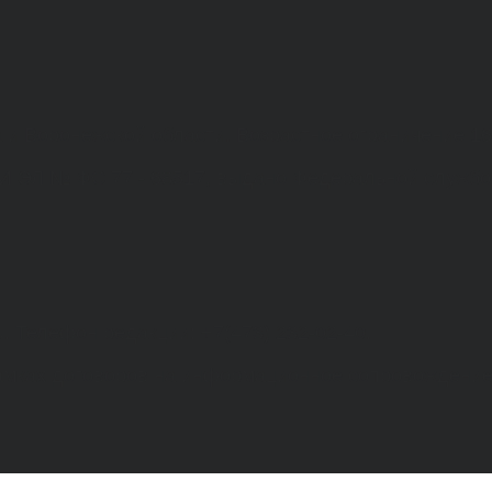
а и Воронежской области. Возрастное ограничение 1
МИ ЭЛ № ФС 77 - 68517, выдано Федеральной службо
. Телефон редакции: +7(473) 232-02-40.
рамках договоров на информационное сопровождение