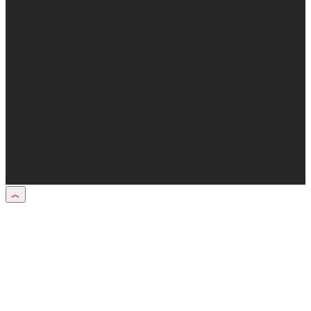
Адрес электронной почты редакции:
info@obozvrn.ru. Телефон редакции:
+7(473) 232-02-40.
Материалы рубрики "Пресс-релиз"
публикуются в рамках договоров на
информационное сопровождение
деятельности.