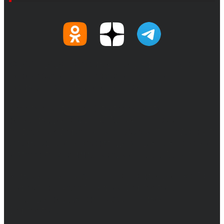
© 2017-2026, Обозреватель.Врн - новости
Воронежа и Воронежской области.
Возрастное ограничение 16+
Сетевое издание. Свидетельство о
регистрации СМИ ЭЛ № ФС 77 - 68517,
выдано Федеральной службой по надзору в
сфере связи, информационных технологий
и массовых коммуникаций 31.01.2017 г.
Учредители: Бабаян Ю.С., Омельченко Т.С.
Директор: Бабаян Юрий Сергеевич.
Главный редактор: Бабаян Юрий
Сергеевич.