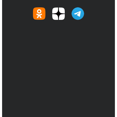
© 2017-2026, Обозреватель.Врн - новости
Воронежа и Воронежской области.
Возрастное ограничение 16+
Сетевое издание. Свидетельство о
регистрации СМИ ЭЛ № ФС 77 - 68517,
выдано Федеральной службой по надзору в
сфере связи, информационных технологий
и массовых коммуникаций 31.01.2017 г.
Учредители: Бабаян Ю.С., Омельченко Т.С.
Директор: Бабаян Юрий Сергеевич.
Главный редактор: Бабаян Юрий
Сергеевич.
Адрес электронной почты редакции: