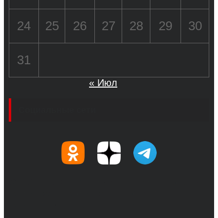
24
25
26
27
28
29
30
31
« Июл
Социальные сети
© 2017-2026, Обозреватель.Врн - новости
Воронежа и Воронежской области.
Возрастное ограничение 16+