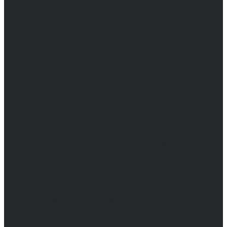
Сетевое издание. Свидетельство о
регистрации СМИ ЭЛ № ФС 77 - 68517,
выдано Федеральной службой по надзору в
сфере связи, информационных технологий
и массовых коммуникаций 31.01.2017 г.
Учредители: Бабаян Ю.С., Омельченко Т.С.
Директор: Бабаян Юрий Сергеевич.
Главный редактор: Бабаян Юрий
Сергеевич.
Адрес электронной почты редакции:
info@obozvrn.ru. Телефон редакции:
+7(473) 232-02-40.
Материалы рубрики "Пресс-релиз"
публикуются в рамках договоров на
информационное сопровождение
деятельности.