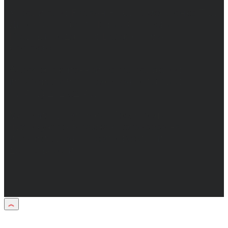
Учредители: Бабаян Ю.С., Омельченко Т.С.
Директор: Бабаян Юрий Сергеевич.
Главный редактор: Бабаян Юрий
Сергеевич.
Адрес электронной почты редакции:
info@obozvrn.ru. Телефон редакции:
+7(473) 232-02-40.
Материалы рубрики "Пресс-релиз"
публикуются в рамках договоров на
информационное сопровождение
деятельности.