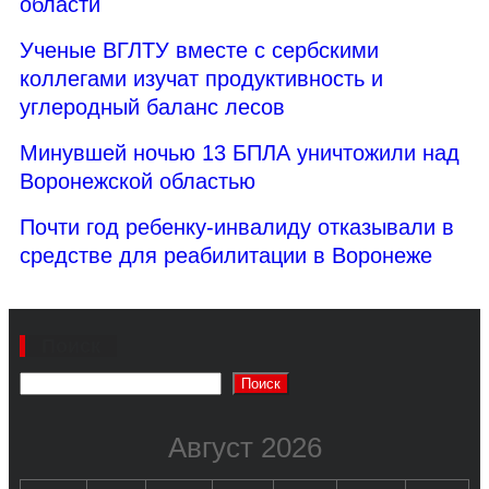
области
Ученые ВГЛТУ вместе с сербскими
коллегами изучат продуктивность и
углеродный баланс лесов
Минувшей ночью 13 БПЛА уничтожили над
Воронежской областью
Почти год ребенку-инвалиду отказывали в
средстве для реабилитации в Воронеже
Поиск
Поиск
Август 2026