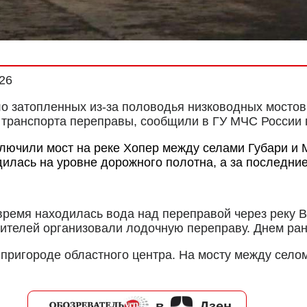
026
о затопленных из-за половодья низководных мостов.
 транспорта переправы, сообщили в ГУ МЧС России п
лючили мост на реке Хопер между селами Губари и 
дилась на уровне дорожного полотна, а за последни
время находилась вода над переправой через реку
ителей организовали лодочную переправу. Днем ране
 пригороде областного центра. На мосту между село
в
Дзен