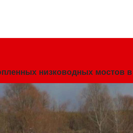
топленных низководных мостов 