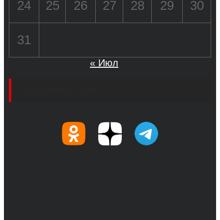
24
25
26
27
28
29
30
31
« Июл
Социальные сети
© 2017-2026, Обозреватель.Врн - новости
Воронежа и Воронежской области.
Возрастное ограничение 16+
Сетевое издание. Свидетельство о
регистрации СМИ ЭЛ № ФС 77 - 68517,