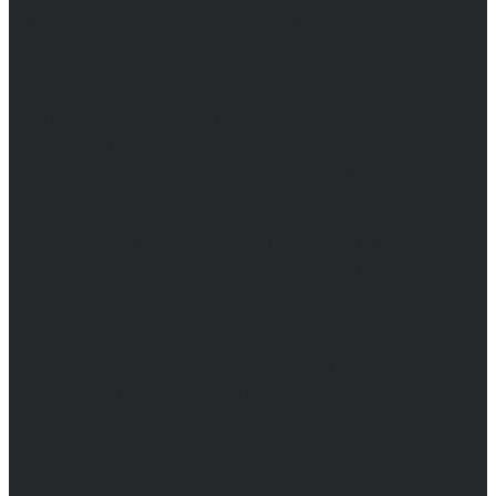
выдано Федеральной службой по надзору в
сфере связи, информационных технологий
и массовых коммуникаций 31.01.2017 г.
Учредители: Бабаян Ю.С., Омельченко Т.С.
Директор: Бабаян Юрий Сергеевич.
Главный редактор: Бабаян Юрий
Сергеевич.
Адрес электронной почты редакции:
info@obozvrn.ru. Телефон редакции:
+7(473) 232-02-40.
Материалы рубрики "Пресс-релиз"
публикуются в рамках договоров на
информационное сопровождение
деятельности.