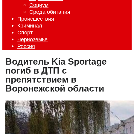
Социум
Среда обитания
Происшествия
Криминал
Спорт
Черноземье
Россия
Водитель Kia Sportage
погиб в ДТП с
препятствием в
Воронежской области