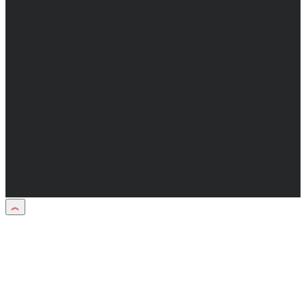
Адрес электронной почты редакции:
info@obozvrn.ru. Телефон редакции:
+7(473) 232-02-40.
Материалы рубрики "Пресс-релиз"
публикуются в рамках договоров на
информационное сопровождение
деятельности.