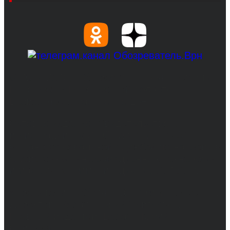
© 2017-2026, Обозреватель.Врн - новости
Воронежа и Воронежской области.
Возрастное ограничение 16+
Сетевое издание. Свидетельство о
регистрации СМИ ЭЛ № ФС 77 - 68517,
выдано Федеральной службой по надзору в
сфере связи, информационных технологий
и массовых коммуникаций 31.01.2017 г.
Учредители: Бабаян Ю.С., Омельченко Т.С.
Директор: Бабаян Юрий Сергеевич.
Главный редактор: Бабаян Юрий
Сергеевич.