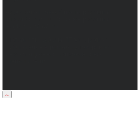
Адрес электронной почты редакции:
info@obozvrn.ru. Телефон редакции:
+7(473) 232-02-40.
Материалы рубрики "Пресс-релиз"
публикуются в рамках договоров на
информационное сопровождение
деятельности.