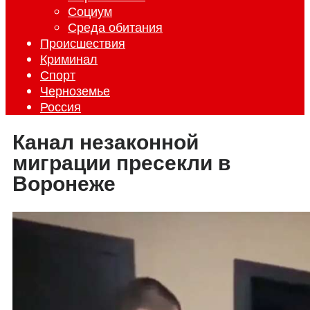
Социум
Среда обитания
Происшествия
Криминал
Спорт
Черноземье
Россия
Канал незаконной
миграции пресекли в
Воронеже