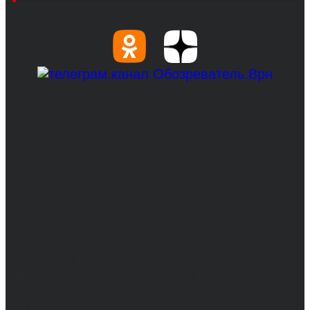
© 2017-2026, Обозреватель.Врн - новости
Воронежа и Воронежской области.
Возрастное ограничение 16+
Сетевое издание. Свидетельство о
регистрации СМИ ЭЛ № ФС 77 - 68517,
выдано Федеральной службой по надзору в
сфере связи, информационных технологий
и массовых коммуникаций 31.01.2017 г.
Учредители: Бабаян Ю.С., Омельченко Т.С.
Директор: Бабаян Юрий Сергеевич.
Главный редактор: Бабаян Юрий
Сергеевич.