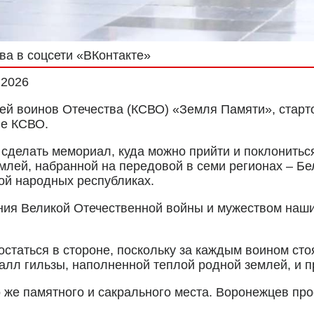
ва в соцсети «ВКонтакте»
.2026
ей воинов Отечества (КСВО) «Земля Памяти», старто
ле КСВО.
 сделать мемориал, куда можно прийти и поклонитьс
млей, набранной на передовой в семи регионах – Бе
кой народных республиках.
ния Великой Отечественной войны и мужеством наши
статься в стороне, поскольку за каждым воином сто
алл гильзы, наполненной теплой родной землей, и п
 же памятного и сакрального места. Воронежцев про