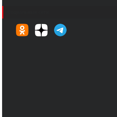
Социальные сети
© 2017-2026, Обозреватель.Врн - новости Воронеж
Сетевое издание. Свидетельство о регистрации С
технологий и массовых коммуникаций 31.01.2017 г.
Учредители: Бабаян Ю.С., Омельченко Т.С.
Директор: Бабаян Юрий Сергеевич.
Главный редактор: Бабаян Юрий Сергеевич.
Адрес электронной почты редакции: info@obozvrn.ru
Материалы рубрики "Пресс-релиз" публикуются в 