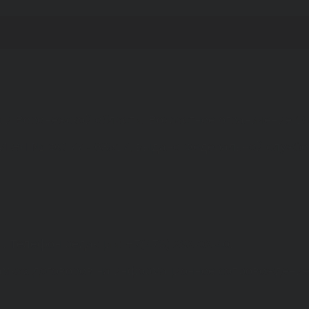
а и Воронежской области. Возрастное ограничение 1
МИ ЭЛ № ФС 77 - 68517, выдано Федеральной службо
. Телефон редакции: +7(473) 232-02-40.
рамках договоров на информационное сопровождение