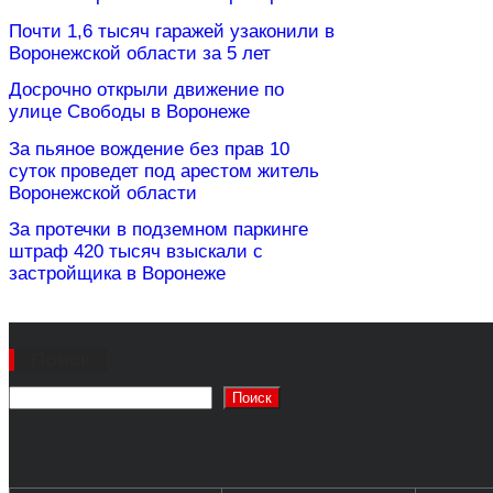
Почти 1,6 тысяч гаражей узаконили в
Воронежской области за 5 лет
Досрочно открыли движение по
улице Свободы в Воронеже
За пьяное вождение без прав 10
суток проведет под арестом житель
Воронежской области
За протечки в подземном паркинге
штраф 420 тысяч взыскали с
застройщика в Воронеже
Поиск
Поиск