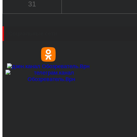
31
Социальные сети
© 2017-2026, Обозреватель.Врн - новости Воронеж
Сетевое издание. Свидетельство о регистрации С
технологий и массовых коммуникаций 31.01.2017 г.
Учредители: Бабаян Ю.С., Омельченко Т.С.
Директор: Бабаян Юрий Сергеевич.
Главный редактор: Бабаян Юрий Сергеевич.