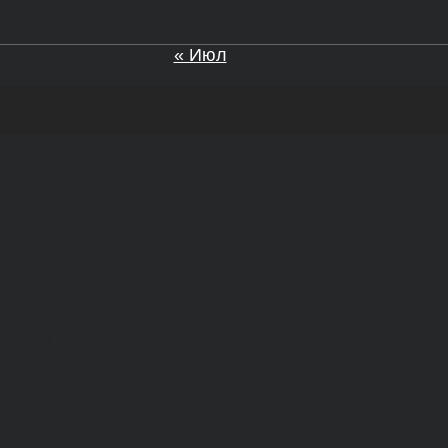
« Июл
а и Воронежской области. Возрастное ограничение 1
МИ ЭЛ № ФС 77 - 68517, выдано Федеральной службо