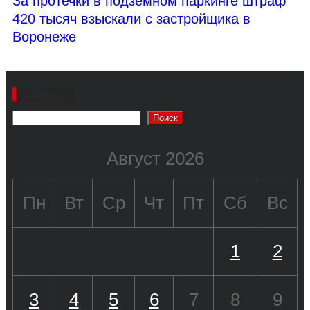
За протечки в подземном паркинге штраф
420 тысяч взыскали с застройщика в
Воронеже
Поиск
Поиск
Август 2026
Пн
Вт
Ср
Чт
Пт
Сб
Вс
1
2
3
4
5
6
7
8
9