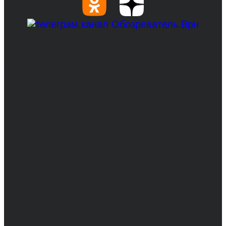
© 2017-2026, Обозреватель.Врн - новости
Воронежа и Воронежской области.
Возрастное ограничение 16+
Сетевое издание. Свидетельство о
регистрации СМИ ЭЛ № ФС 77 - 68517,
выдано Федеральной службой по надзору в
сфере связи, информационных технологий
и массовых коммуникаций 31.01.2017 г.
Учредители: Бабаян Ю.С., Омельченко Т.С.
Директор: Бабаян Юрий Сергеевич.
Главный редактор: Бабаян Юрий
Сергеевич.
Адрес электронной почты редакции: