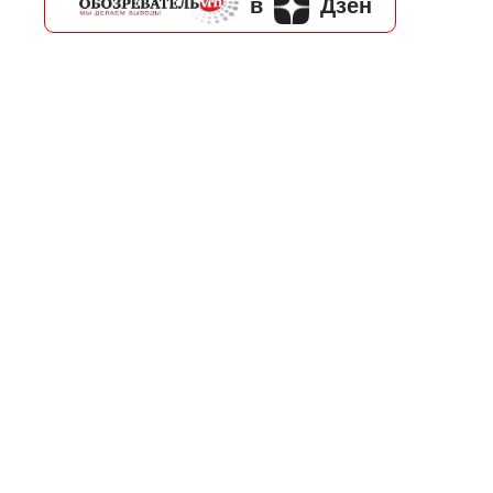
в
Дзен