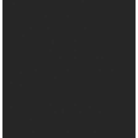
© 2017-2026, Обозреватель.Врн - новости
Воронежа и Воронежской области.
Возрастное ограничение 16+
Сетевое издание. Свидетельство о
регистрации СМИ ЭЛ № ФС 77 - 68517,
выдано Федеральной службой по надзору в
сфере связи, информационных технологий
и массовых коммуникаций 31.01.2017 г.
Учредители: Бабаян Ю.С., Омельченко Т.С.
Директор: Бабаян Юрий Сергеевич.
Главный редактор: Бабаян Юрий
Сергеевич.
Адрес электронной почты редакции:
info@obozvrn.ru. Телефон редакции:
+7(473) 232-02-40.
Материалы рубрики "Пресс-релиз"