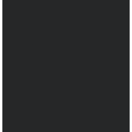
© 2017-2026, Обозреватель.Врн - новости
Воронежа и Воронежской области.
Возрастное ограничение 16+
Сетевое издание. Свидетельство о
регистрации СМИ ЭЛ № ФС 77 - 68517,
выдано Федеральной службой по надзору в
сфере связи, информационных технологий
и массовых коммуникаций 31.01.2017 г.
Учредители: Бабаян Ю.С., Омельченко Т.С.
Директор: Бабаян Юрий Сергеевич.
Главный редактор: Бабаян Юрий
Сергеевич.
Адрес электронной почты редакции:
info@obozvrn.ru. Телефон редакции:
+7(473) 232-02-40.
Материалы рубрики "Пресс-релиз"