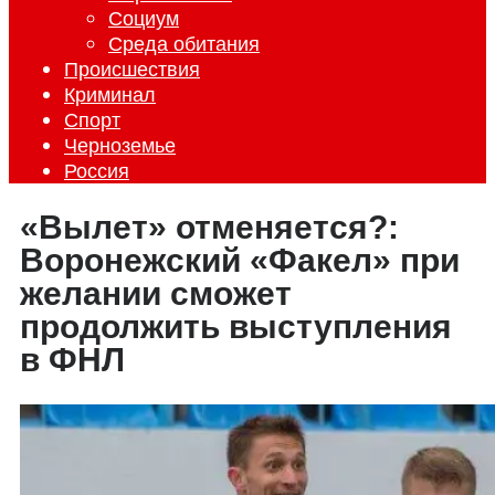
Социум
Среда обитания
Происшествия
Криминал
Спорт
Черноземье
Россия
«Вылет» отменяется?:
Воронежский «Факел» при
желании сможет
продолжить выступления
в ФНЛ