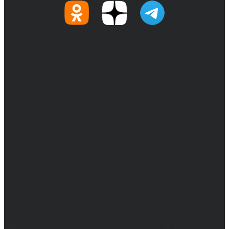
© 2017-2026, Обозреватель.Врн - новости
Воронежа и Воронежской области.
Возрастное ограничение 16+
Сетевое издание. Свидетельство о
регистрации СМИ ЭЛ № ФС 77 - 68517,
выдано Федеральной службой по надзору в
сфере связи, информационных технологий
и массовых коммуникаций 31.01.2017 г.
Учредители: Бабаян Ю.С., Омельченко Т.С.
Директор: Бабаян Юрий Сергеевич.
Главный редактор: Бабаян Юрий
Сергеевич.
Адрес электронной почты редакции:
info@obozvrn.ru. Телефон редакции: