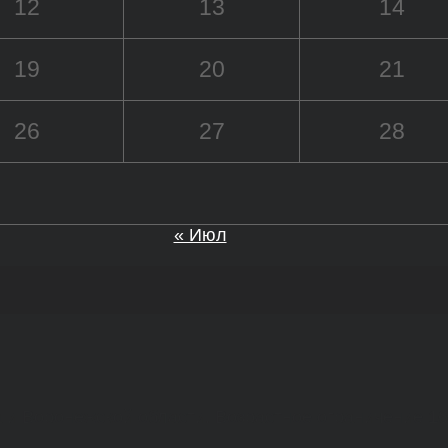
12
13
14
19
20
21
26
27
28
« Июл
а и Воронежской области. Возрастное ограничение 1