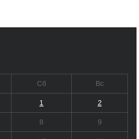
Сб
Вс
1
2
8
9