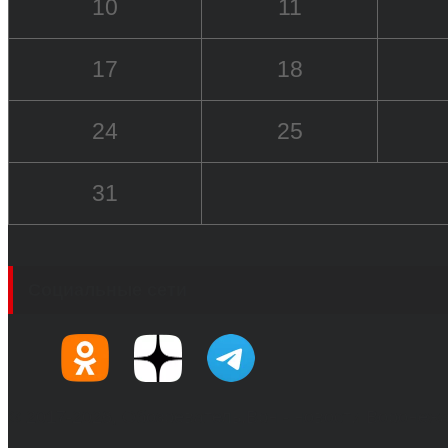
10
11
17
18
24
25
31
Социальные сети
© 2017-2026, Обозреватель.Врн - новости Воронеж