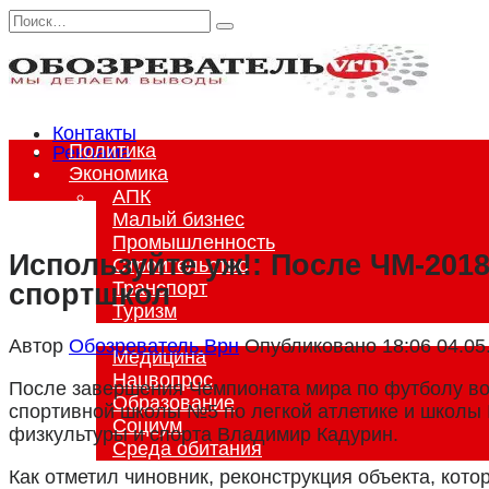
Перейти
Search
к
for:
содержанию
Контакты
Политика
Реклама
Экономика
АПК
Малый бизнес
Промышленность
Используйте уж!: После ЧМ-201
Строительство
Транспорт
спортшкол
Туризм
Общество
Автор
Обозреватель.Врн
Опубликовано
18:06 04.05
Медицина
Нацвопрос
После завершения Чемпионата мира по футболу во
Образование
спортивной школы №5 по легкой атлетике и школы 
Социум
физкультуры и спорта Владимир Кадурин.
Среда обитания
Происшествия
Как отметил чиновник, реконструкция объекта, кот