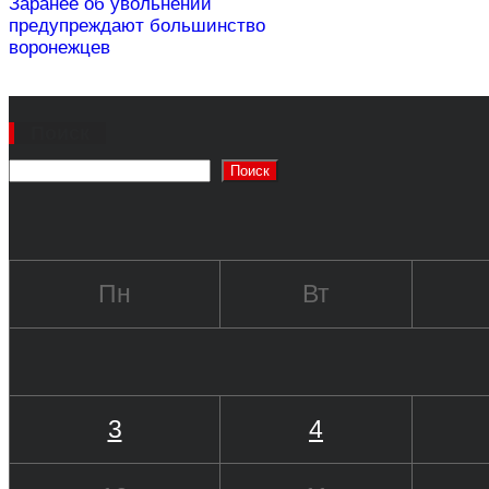
Заранее об увольнении
предупреждают большинство
воронежцев
Поиск
Поиск
Пн
Вт
3
4