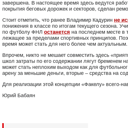
Криминал
завершена. В настоящее время здесь ведутся рабо
Спорт
покрытия беговых дорожек и секторов, сделан ремо
Черноземье
Россия
Стоит отметить, что ранее Владимир Кадурин
не и
понижения в классе по итогам текущего сезона. У
по футболу ФНЛ
останется
на последнем месте в т
лежащее за пределами спортивных принципов. Поэ
время может стать для него более чем актуальным.
Впрочем, никто не мешает совместить здесь «прия
школ затраты по его содержании лягут бременем н
может стать неплохим выходом как для футбольного
арену за меньшие деньги, вторые – средства на со
Для реализации этой концепции «Факелу» всего-нав
Юрий Бабаян