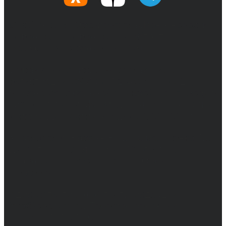
© 2017-2026, Обозреватель.Врн - новости
Воронежа и Воронежской области.
Возрастное ограничение 16+
Сетевое издание. Свидетельство о
регистрации СМИ ЭЛ № ФС 77 - 68517,
выдано Федеральной службой по надзору в
сфере связи, информационных технологий
и массовых коммуникаций 31.01.2017 г.
Учредители: Бабаян Ю.С., Омельченко Т.С.
Директор: Бабаян Юрий Сергеевич.
Главный редактор: Бабаян Юрий
Сергеевич.
Адрес электронной почты редакции:
info@obozvrn.ru. Телефон редакции:
+7(473) 232-02-40.