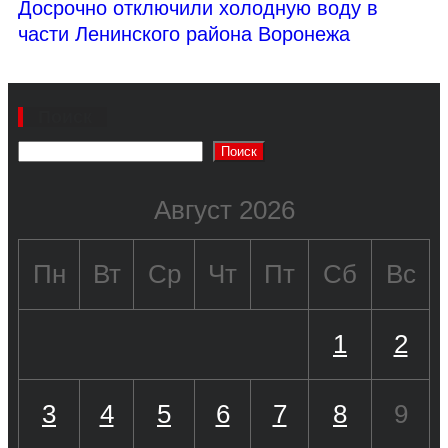
Досрочно отключили холодную воду в
части Ленинского района Воронежа
Поиск
Поиск
Август 2026
Пн
Вт
Ср
Чт
Пт
Сб
Вс
1
2
3
4
5
6
7
8
9