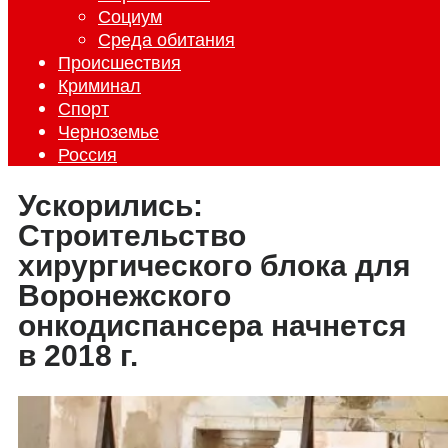
Социум
Среда обитания
Происшествия
Криминал
Спорт
Черноземье
Россия
Ускорились:
Строительство
хирургического блока для
Воронежского
онкодиспансера начнется
в 2018 г.