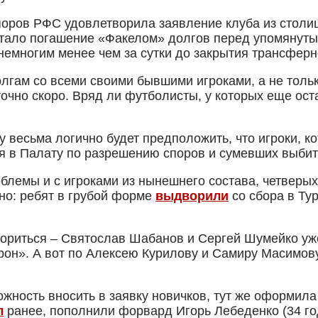
оров РФС удовлетворила заявление клуба из столиц
стало погашение «Факелом» долгов перед упомянуты
емногим менее чем за сутки до закрытия трансферно
олгам со всеми своими бывшими игроками, а не тольк
точно скоро. Вряд ли футболисты, у которых еще ос
у весьма логично будет предположить, что игроки, ко
ся в Палату по разрешению споров и сумевших выбит
облемы и с игроками из нынешнего состава, четверых
но: ребят в грубой форме
выдворили
со сбора в Ту
ориться – Святослав Шабанов и Сергей Шумейко уже
н». А вот по Алексею Курилову и Самиру Масимову 
жность вносить в заявку новичков, тут же оформил
л
ранее, пополнили форвард Игорь Лебеденко (34 го