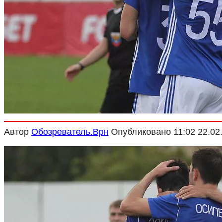
Криминал
Спорт
Черноземье
Россия
Автор
Обозреватель.Врн
Опубликовано
11:02 22.02