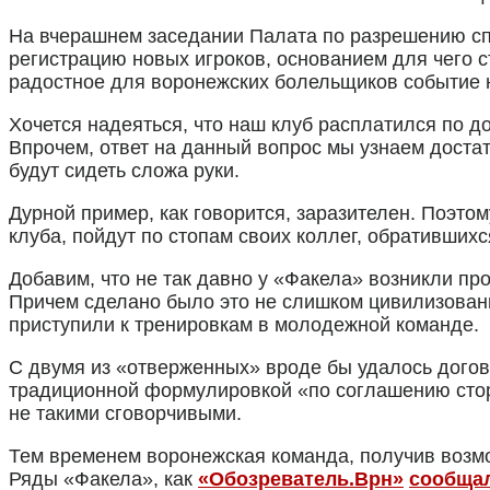
На вчерашнем заседании Палата по разрешению сп
регистрацию новых игроков, основанием для чего 
радостное для воронежских болельщиков событие н
Хочется надеяться, что наш клуб расплатился по д
Впрочем, ответ на данный вопрос мы узнаем доста
будут сидеть сложа руки.
Дурной пример, как говорится, заразителен. Поэтом
клуба, пойдут по стопам своих коллег, обративших
Добавим, что не так давно у «Факела» возникли пр
Причем сделано было это не слишком цивилизован
приступили к тренировкам в молодежной команде.
С двумя из «отверженных» вроде бы удалось догов
традиционной формулировкой «по соглашению сторо
не такими сговорчивыми.
Тем временем воронежская команда, получив возмо
Ряды «Факела», как
«Обозреватель.Врн»
сообща