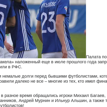
Палата по
акела» наложенный еще в июле прошлого года запре
или в РФС.
ли немалые долги перед бывшими футболистами, кот
вили далеко не все – многие из тех, кто имел фин
у в разное время обращались игроки Михаил Багаев,
анников, Андрей Мурнин и Ильнур Альшин, а также т
футболистов!