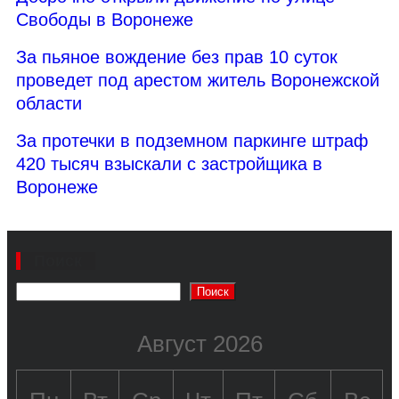
Свободы в Воронеже
За пьяное вождение без прав 10 суток
проведет под арестом житель Воронежской
области
За протечки в подземном паркинге штраф
420 тысяч взыскали с застройщика в
Воронеже
Поиск
Поиск
Август 2026