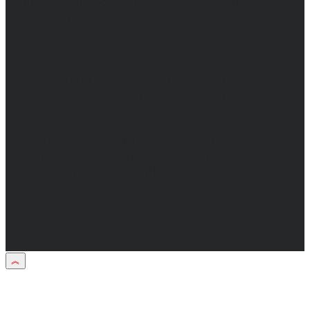
Учредители: Бабаян Ю.С., Омельченко Т.С.
Директор: Бабаян Юрий Сергеевич.
Главный редактор: Бабаян Юрий
Сергеевич.
Адрес электронной почты редакции:
info@obozvrn.ru. Телефон редакции:
+7(473) 232-02-40.
Материалы рубрики "Пресс-релиз"
публикуются в рамках договоров на
информационное сопровождение
деятельности.