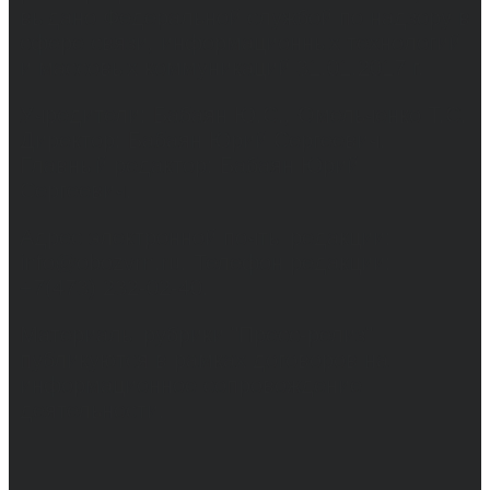
выдано Федеральной службой по надзору в
сфере связи, информационных технологий
и массовых коммуникаций 31.01.2017 г.
Учредители: Бабаян Ю.С., Омельченко Т.С.
Директор: Бабаян Юрий Сергеевич.
Главный редактор: Бабаян Юрий
Сергеевич.
Адрес электронной почты редакции:
info@obozvrn.ru. Телефон редакции:
+7(473) 232-02-40.
Материалы рубрики "Пресс-релиз"
публикуются в рамках договоров на
информационное сопровождение
деятельности.