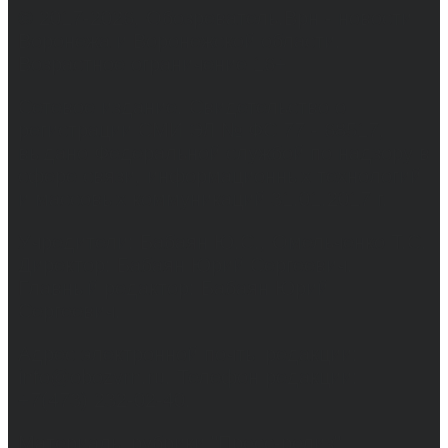
© 2017-2026, Обозреватель.Врн - новости
Воронежа и Воронежской области.
Возрастное ограничение 16+
Сетевое издание. Свидетельство о
регистрации СМИ ЭЛ № ФС 77 - 68517,
выдано Федеральной службой по надзору в
сфере связи, информационных технологий
и массовых коммуникаций 31.01.2017 г.
Учредители: Бабаян Ю.С., Омельченко Т.С.
Директор: Бабаян Юрий Сергеевич.
Главный редактор: Бабаян Юрий
Сергеевич.
Адрес электронной почты редакции:
info@obozvrn.ru. Телефон редакции:
+7(473) 232-02-40.
Материалы рубрики "Пресс-релиз"