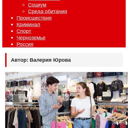
Социум
Среда обитания
Происшествия
Криминал
Спорт
Черноземье
Россия
Автор:
Валерия Юрова