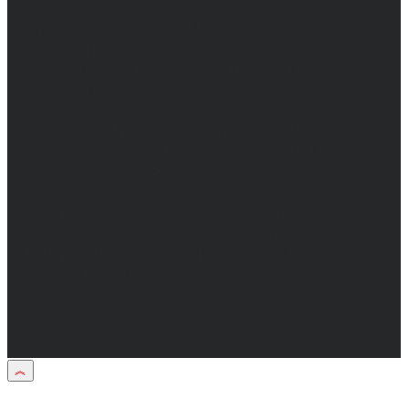
Учредители: Бабаян Ю.С., Омельченко Т.С.
Директор: Бабаян Юрий Сергеевич.
Главный редактор: Бабаян Юрий
Сергеевич.
Адрес электронной почты редакции:
info@obozvrn.ru. Телефон редакции:
+7(473) 232-02-40.
Материалы рубрики "Пресс-релиз"
публикуются в рамках договоров на
информационное сопровождение
деятельности.