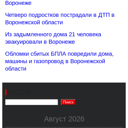
Воронеже
Четверо подростков пострадали в ДТП в
Воронежской области
Из задымленного дома 21 человека
эвакуировали в Воронеже
Обломки сбитых БПЛА повредили дома,
машины и газопровод в Воронежской
области
Поиск
Поиск
Август 2026