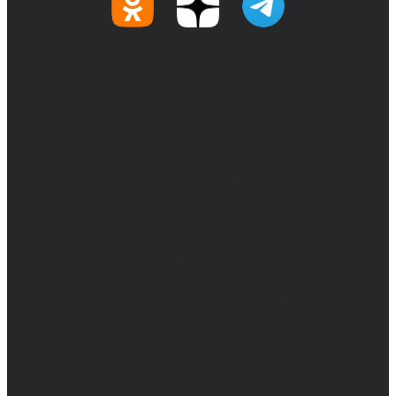
© 2017-2026, Обозреватель.Врн - новости
Воронежа и Воронежской области.
Возрастное ограничение 16+
Сетевое издание. Свидетельство о
регистрации СМИ ЭЛ № ФС 77 - 68517,
выдано Федеральной службой по надзору в
сфере связи, информационных технологий
и массовых коммуникаций 31.01.2017 г.
Учредители: Бабаян Ю.С., Омельченко Т.С.
Директор: Бабаян Юрий Сергеевич.
Главный редактор: Бабаян Юрий
Сергеевич.
Адрес электронной почты редакции:
info@obozvrn.ru. Телефон редакции: