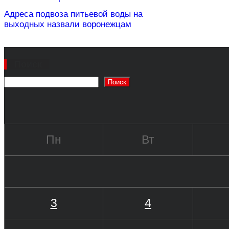
Адреса подвоза питьевой воды на
выходных назвали воронежцам
Поиск
Поиск
Пн
Вт
3
4