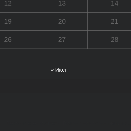
12
13
14
19
20
21
26
27
28
« Июл
а и Воронежской области. Возрастное ограничение 1