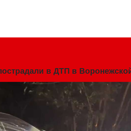
пострадали в ДТП в Воронежско