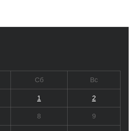
Сб
Вс
1
2
8
9