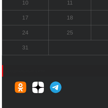
10
11
17
18
24
25
31
Социальные сети
© 2017-2026, Обозреватель.Врн - новости Воронеж