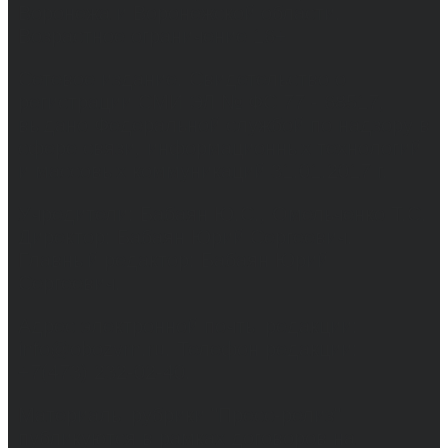
Воронежа и Воронежской области.
Возрастное ограничение 16+
Сетевое издание. Свидетельство о
регистрации СМИ ЭЛ № ФС 77 - 68517,
выдано Федеральной службой по надзору в
сфере связи, информационных технологий
и массовых коммуникаций 31.01.2017 г.
Учредители: Бабаян Ю.С., Омельченко Т.С.
Директор: Бабаян Юрий Сергеевич.
Главный редактор: Бабаян Юрий
Сергеевич.
Адрес электронной почты редакции:
info@obozvrn.ru. Телефон редакции:
+7(473) 232-02-40.
Материалы рубрики "Пресс-релиз"
публикуются в рамках договоров на