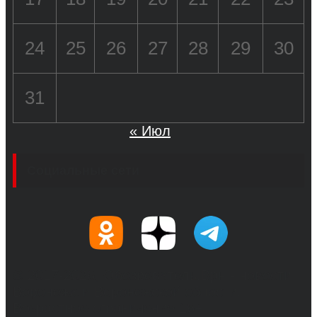
24
25
26
27
28
29
30
31
« Июл
Социальные сети
© 2017-2026, Обозреватель.Врн - новости
Воронежа и Воронежской области.
Возрастное ограничение 16+