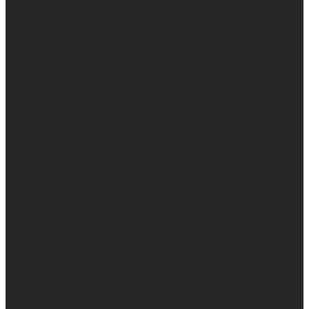
Сетевое издание. Свидетельство о
регистрации СМИ ЭЛ № ФС 77 - 68517,
выдано Федеральной службой по надзору в
сфере связи, информационных технологий
и массовых коммуникаций 31.01.2017 г.
Учредители: Бабаян Ю.С., Омельченко Т.С.
Директор: Бабаян Юрий Сергеевич.
Главный редактор: Бабаян Юрий
Сергеевич.
Адрес электронной почты редакции:
info@obozvrn.ru. Телефон редакции:
+7(473) 232-02-40.
Материалы рубрики "Пресс-релиз"
публикуются в рамках договоров на
информационное сопровождение
деятельности.