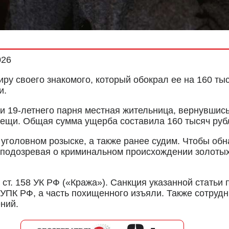
026
ру своего знакомого, который обокрал ее на 160 тыс
и.
 19-летнего парня местная жительница, вернувшись
вещи. Общая сумма ущерба составила 160 тысяч руб
в уголовном розыске, а также ранее судим. Чтобы о
 подозревая о криминальном происхождении золотых
 ст. 158 УК РФ («Кража»). Санкция указанной статьи
 УПК РФ, а часть похищенного изъяли. Также сотруд
ний.