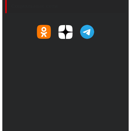
Социальные сети
© 2017-2026, Обозреватель.Врн - новости
Воронежа и Воронежской области.
Возрастное ограничение 16+
Сетевое издание. Свидетельство о
регистрации СМИ ЭЛ № ФС 77 - 68517,
выдано Федеральной службой по надзору в
сфере связи, информационных технологий
и массовых коммуникаций 31.01.2017 г.
Учредители: Бабаян Ю.С., Омельченко Т.С.
Директор: Бабаян Юрий Сергеевич.
Главный редактор: Бабаян Юрий