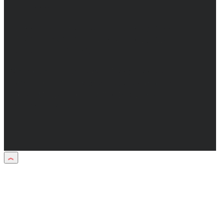
Сергеевич.
Адрес электронной почты редакции:
info@obozvrn.ru. Телефон редакции:
+7(473) 232-02-40.
Материалы рубрики "Пресс-релиз"
публикуются в рамках договоров на
информационное сопровождение
деятельности.