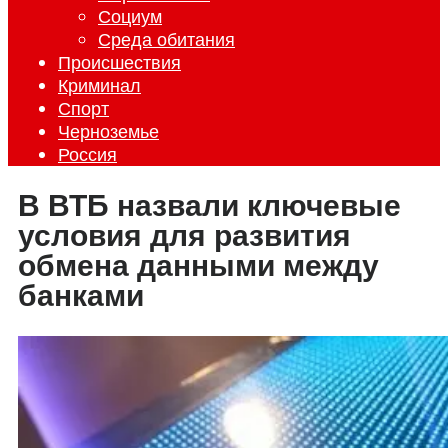
Социум
Среда обитания
Происшествия
Криминал
Спорт
Черноземье
Россия
В ВТБ назвали ключевые
условия для развития
обмена данными между
банками