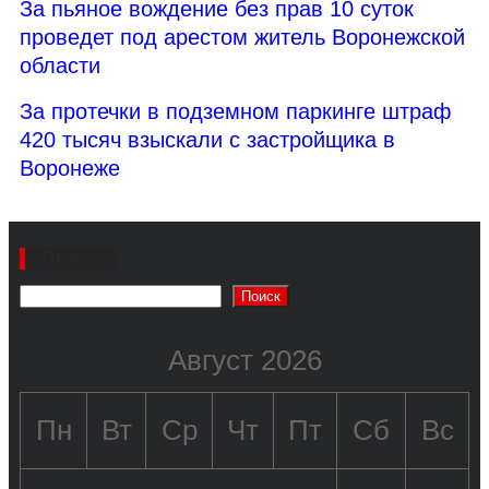
За пьяное вождение без прав 10 суток
проведет под арестом житель Воронежской
области
За протечки в подземном паркинге штраф
420 тысяч взыскали с застройщика в
Воронеже
Поиск
Поиск
Август 2026
Пн
Вт
Ср
Чт
Пт
Сб
Вс