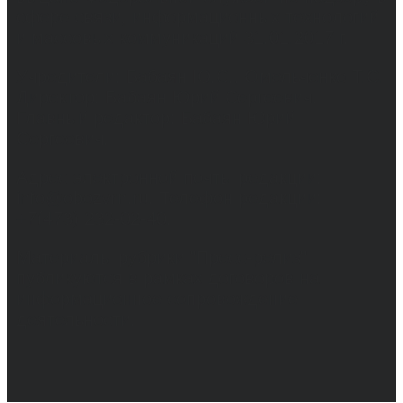
сфере связи, информационных технологий
и массовых коммуникаций 31.01.2017 г.
Учредители: Бабаян Ю.С., Омельченко Т.С.
Директор: Бабаян Юрий Сергеевич.
Главный редактор: Бабаян Юрий
Сергеевич.
Адрес электронной почты редакции:
info@obozvrn.ru. Телефон редакции:
+7(473) 232-02-40.
Материалы рубрики "Пресс-релиз"
публикуются в рамках договоров на
информационное сопровождение
деятельности.