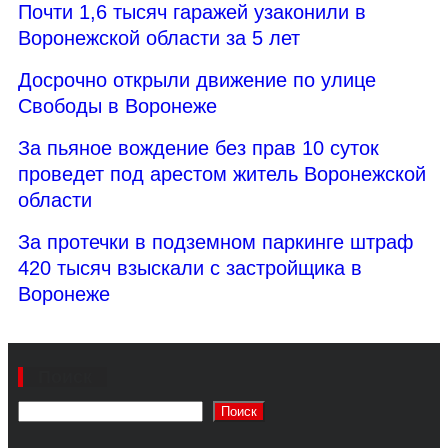
Почти 1,6 тысяч гаражей узаконили в
Воронежской области за 5 лет
Досрочно открыли движение по улице
Свободы в Воронеже
За пьяное вождение без прав 10 суток
проведет под арестом житель Воронежской
области
За протечки в подземном паркинге штраф
420 тысяч взыскали с застройщика в
Воронеже
Поиск
Поиск