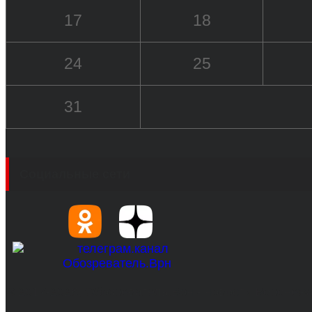
17
18
24
25
31
Социальные сети
© 2017-2026, Обозреватель.Врн - новости Воронеж