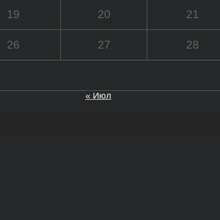
19
20
21
26
27
28
« Июл
а и Воронежской области. Возрастное ограничение 1