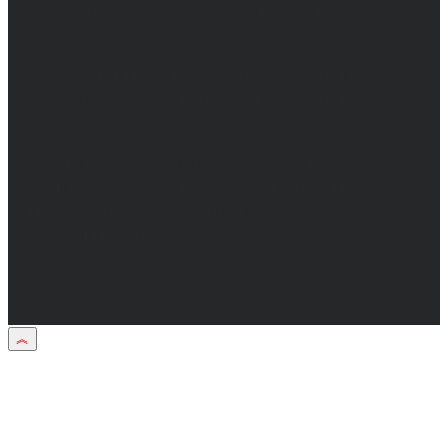
Главный редактор: Бабаян Юрий
Сергеевич.
Адрес электронной почты редакции:
info@obozvrn.ru. Телефон редакции:
+7(473) 232-02-40.
Материалы рубрики "Пресс-релиз"
публикуются в рамках договоров на
информационное сопровождение
деятельности.