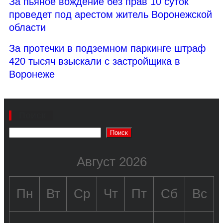
За пьяное вождение без прав 10 суток
проведет под арестом житель Воронежской
области
За протечки в подземном паркинге штраф
420 тысяч взыскали с застройщика в
Воронеже
Поиск
Поиск
Август 2026
Пн
Вт
Ср
Чт
Пт
Сб
Вс