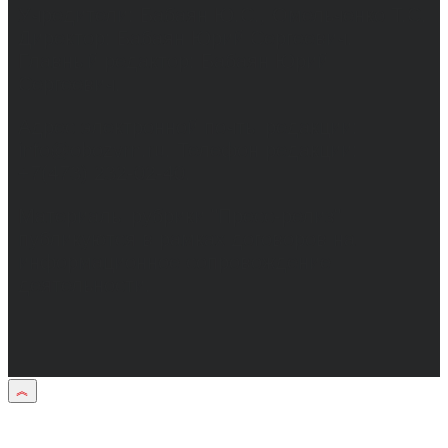
Учредители: Бабаян Ю.С., Омельченко Т.С.
Директор: Бабаян Юрий Сергеевич.
Главный редактор: Бабаян Юрий
Сергеевич.
Адрес электронной почты редакции:
info@obozvrn.ru. Телефон редакции:
+7(473) 232-02-40.
Материалы рубрики "Пресс-релиз"
публикуются в рамках договоров на
информационное сопровождение
деятельности.