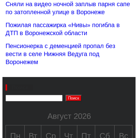
Сняли на видео ночной заплыв парня сапе
по затопленной улице в Воронеже
Пожилая пассажирка «Нивы» погибла в
ДТП в Воронежской области
Пенсионерка с деменцией пропал без
вести в селе Нижняя Ведуга под
Воронежем
Поиск
Поиск
Август 2026
Пн
Вт
Ср
Чт
Пт
Сб
Вс