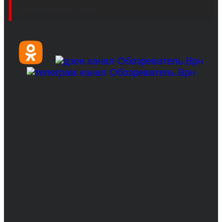
Социальные сети
© 2017-2026, Обозреватель.Врн - новости
Воронежа и Воронежской области.
Возрастное ограничение 16+
Сетевое издание. Свидетельство о
регистрации СМИ ЭЛ № ФС 77 - 68517,
выдано Федеральной службой по надзору в
сфере связи, информационных технологий
и массовых коммуникаций 31.01.2017 г.
Учредители: Бабаян Ю.С., Омельченко Т.С.
Директор: Бабаян Юрий Сергеевич.