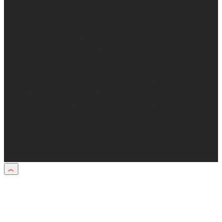
Главный редактор: Бабаян Юрий
Сергеевич.
Адрес электронной почты редакции:
info@obozvrn.ru. Телефон редакции:
+7(473) 232-02-40.
Материалы рубрики "Пресс-релиз"
публикуются в рамках договоров на
информационное сопровождение
деятельности.