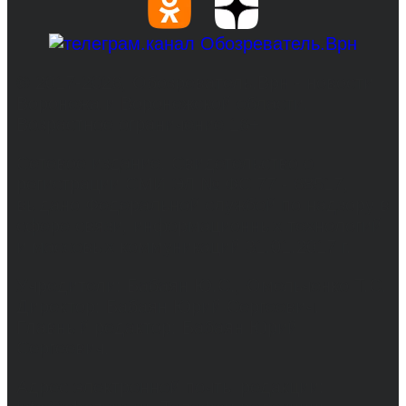
© 2017-2026, Обозреватель.Врн - новости
Воронежа и Воронежской области.
Возрастное ограничение 16+
Сетевое издание. Свидетельство о
регистрации СМИ ЭЛ № ФС 77 - 68517,
выдано Федеральной службой по надзору в
сфере связи, информационных технологий
и массовых коммуникаций 31.01.2017 г.
Учредители: Бабаян Ю.С., Омельченко Т.С.
Директор: Бабаян Юрий Сергеевич.
Главный редактор: Бабаян Юрий
Сергеевич.
Адрес электронной почты редакции: