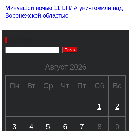
Минувшей ночью 11 БПЛА уничтожили над
Воронежской областью
Поиск
Поиск
Август 2026
Пн
Вт
Ср
Чт
Пт
Сб
Вс
1
2
3
4
5
6
7
8
9