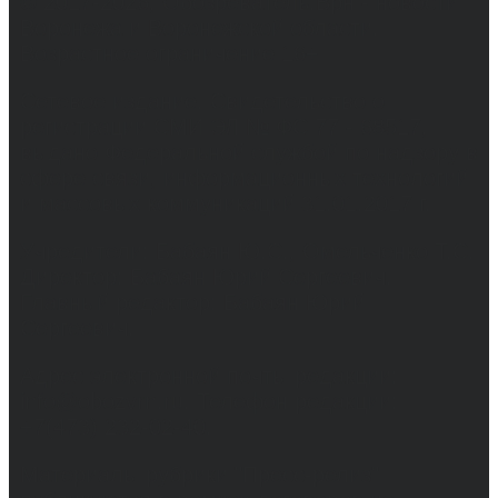
© 2017-2026, Обозреватель.Врн - новости
Воронежа и Воронежской области.
Возрастное ограничение 16+
Сетевое издание. Свидетельство о
регистрации СМИ ЭЛ № ФС 77 - 68517,
выдано Федеральной службой по надзору в
сфере связи, информационных технологий
и массовых коммуникаций 31.01.2017 г.
Учредители: Бабаян Ю.С., Омельченко Т.С.
Директор: Бабаян Юрий Сергеевич.
Главный редактор: Бабаян Юрий
Сергеевич.
Адрес электронной почты редакции:
info@obozvrn.ru. Телефон редакции:
+7(473) 232-02-40.
Материалы рубрики "Пресс-релиз"