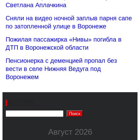
Светлана Аплачкина
Сняли на видео ночной заплыв парня сапе
по затопленной улице в Воронеже
Пожилая пассажирка «Нивы» погибла в
ДТП в Воронежской области
Пенсионерка с деменцией пропал без
вести в селе Нижняя Ведуга под
Воронежем
Поиск
Поиск
Август 2026