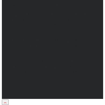
и массовых коммуникаций 31.01.2017 г.
Учредители: Бабаян Ю.С., Омельченко Т.С.
Директор: Бабаян Юрий Сергеевич.
Главный редактор: Бабаян Юрий
Сергеевич.
Адрес электронной почты редакции:
info@obozvrn.ru. Телефон редакции:
+7(473) 232-02-40.
Материалы рубрики "Пресс-релиз"
публикуются в рамках договоров на
информационное сопровождение
деятельности.