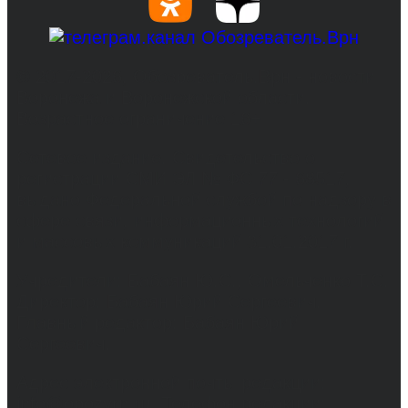
© 2017-2026, Обозреватель.Врн - новости
Воронежа и Воронежской области.
Возрастное ограничение 16+
Сетевое издание. Свидетельство о
регистрации СМИ ЭЛ № ФС 77 - 68517,
выдано Федеральной службой по надзору в
сфере связи, информационных технологий
и массовых коммуникаций 31.01.2017 г.
Учредители: Бабаян Ю.С., Омельченко Т.С.
Директор: Бабаян Юрий Сергеевич.
Главный редактор: Бабаян Юрий
Сергеевич.
Адрес электронной почты редакции:
info@obozvrn.ru. Телефон редакции: