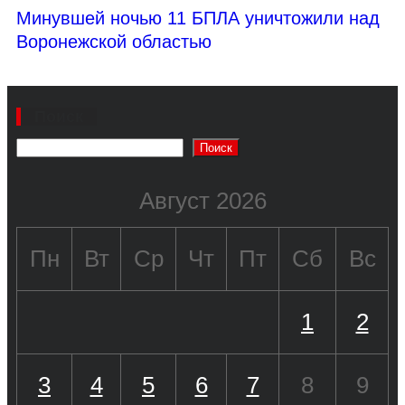
Минувшей ночью 11 БПЛА уничтожили над
Воронежской областью
Поиск
Поиск
Август 2026
Пн
Вт
Ср
Чт
Пт
Сб
Вс
1
2
3
4
5
6
7
8
9