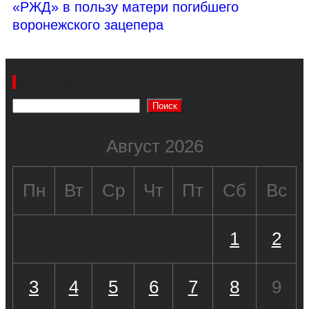
«РЖД» в пользу матери погибшего
воронежского зацепера
Поиск
Поиск
Август 2026
Пн
Вт
Ср
Чт
Пт
Сб
Вс
1
2
3
4
5
6
7
8
9