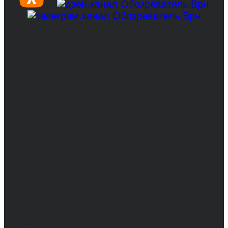
© 2017-2026, Обозреватель.Врн - новости
Воронежа и Воронежской области.
Возрастное ограничение 16+
Сетевое издание. Свидетельство о
регистрации СМИ ЭЛ № ФС 77 - 68517,
выдано Федеральной службой по надзору в
сфере связи, информационных технологий
и массовых коммуникаций 31.01.2017 г.
Учредители: Бабаян Ю.С., Омельченко Т.С.
Директор: Бабаян Юрий Сергеевич.
Главный редактор: Бабаян Юрий
Сергеевич.
Адрес электронной почты редакции:
info@obozvrn.ru. Телефон редакции: