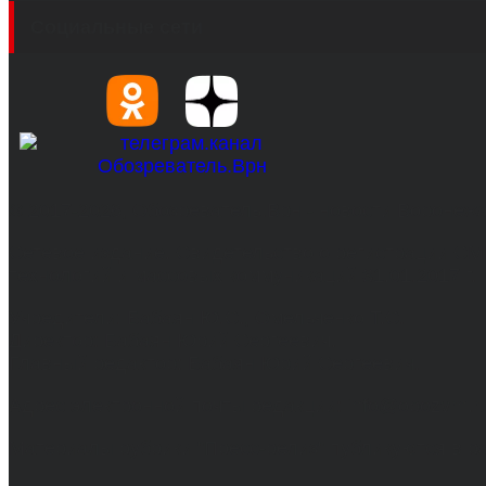
Социальные сети
© 2017-2026, Обозреватель.Врн - новости Воронеж
Сетевое издание. Свидетельство о регистрации С
технологий и массовых коммуникаций 31.01.2017 г.
Учредители: Бабаян Ю.С., Омельченко Т.С.
Директор: Бабаян Юрий Сергеевич.
Главный редактор: Бабаян Юрий Сергеевич.
Адрес электронной почты редакции: info@obozvrn.ru
Материалы рубрики "Пресс-релиз" публикуются в 