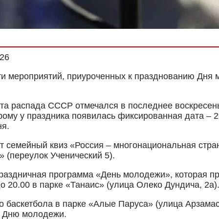
026
 мероприятий, приуроченных к празднованию Дня м
та распада СССР отмечался в последнее воскресень
орому у праздника появилась фиксированная дата – 
я.
т семейный квиз «Россия – многонациональная стра
(переулок Ученический 5).
праздничная программа «День молодежи», которая п
до 20.00
в парке «Танаис» (улица Олеко Дундича, 2а)
о баскетбола в парке «Алые Паруса» (улица Арзамас
ко Дню молодежи.