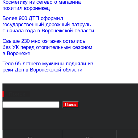
Косметику из сетевого магазина
похитил воронежец
Более 900 ДТП оформил
государственный дорожный патруль
с начала года в Воронежской области
Свыше 230 многоэтажек остались
без УК перед отопительным сезоном
в Воронеже
Тело 65-летнего мужчины подняли из
реки Дон в Воронежской области
Поиск
Поиск