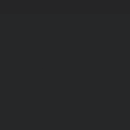
а и Воронежской области. Возрастное ограничение 1
МИ ЭЛ № ФС 77 - 68517, выдано Федеральной службо
. Телефон редакции: +7(473) 232-02-40.
рамках договоров на информационное сопровождение