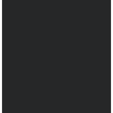
© 2017-2026, Обозреватель.Врн - новости
Воронежа и Воронежской области.
Возрастное ограничение 16+
Сетевое издание. Свидетельство о
регистрации СМИ ЭЛ № ФС 77 - 68517,
выдано Федеральной службой по надзору в
сфере связи, информационных технологий
и массовых коммуникаций 31.01.2017 г.
Учредители: Бабаян Ю.С., Омельченко Т.С.
Директор: Бабаян Юрий Сергеевич.
Главный редактор: Бабаян Юрий
Сергеевич.
Адрес электронной почты редакции:
info@obozvrn.ru. Телефон редакции:
+7(473) 232-02-40.