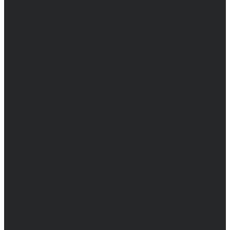
выдано Федеральной службой по надзору в
сфере связи, информационных технологий
и массовых коммуникаций 31.01.2017 г.
Учредители: Бабаян Ю.С., Омельченко Т.С.
Директор: Бабаян Юрий Сергеевич.
Главный редактор: Бабаян Юрий
Сергеевич.
Адрес электронной почты редакции:
info@obozvrn.ru. Телефон редакции:
+7(473) 232-02-40.
Материалы рубрики "Пресс-релиз"
публикуются в рамках договоров на
информационное сопровождение
деятельности.