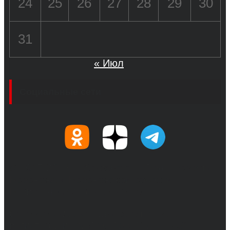
24
25
26
27
28
29
30
31
« Июл
Социальные сети
© 2017-2026, Обозреватель.Врн - новости
Воронежа и Воронежской области.
Возрастное ограничение 16+
Сетевое издание. Свидетельство о
регистрации СМИ ЭЛ № ФС 77 - 68517,