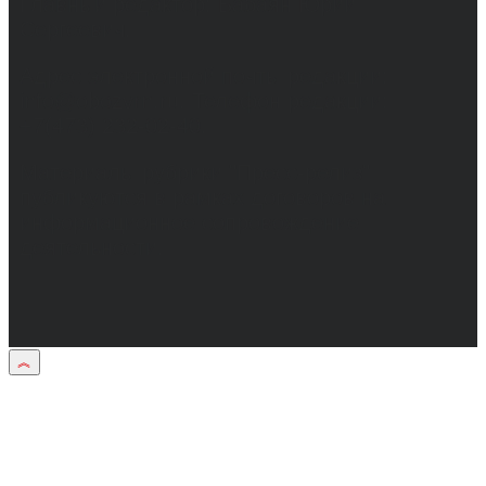
Главный редактор: Бабаян Юрий
Сергеевич.
Адрес электронной почты редакции:
info@obozvrn.ru. Телефон редакции:
+7(473) 232-02-40.
Материалы рубрики "Пресс-релиз"
публикуются в рамках договоров на
информационное сопровождение
деятельности.